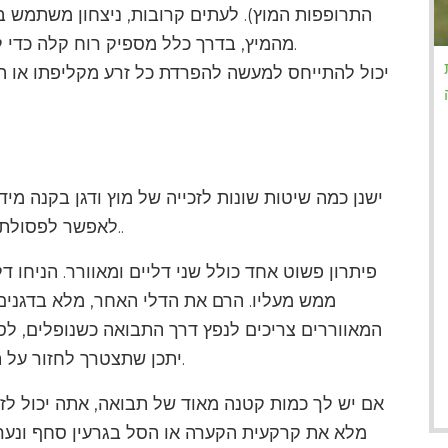
התרופפות המוץ). לעתים קרובות, ניצחון משתמש ב
מהמיץ, בדרך כלל מספיק רוח קלה כדי 
ישנן כמה שיטות שונות לזכייה של מוץ ודגן בקנה מיד
לאפשר לפסולת הקלה יותר להתפוצץ מהזרעים הכבדים יותר..
פיתרון פשוט אחד כולל שני דליים ומאוורר. הניחו ד
ממש מעליו. הרם את הדלי האחר, מלא בדגנים 
המאווררים צריכים לנפץ דרך התבואה כשנופלים, לסח
יתכן שתצטרך לחזור על תהליך זה כמה פעמים כדי להיפטר מכל המוץ.
אם יש לך כמות קטנה מאוד של תבואה, אתה יכול לזכ
מלא את קרקעית הקערה או הסל בגרעין סחף ונער 