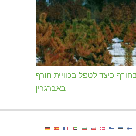
חורף כיצד לטפל בכוויית חורף
באברגרין