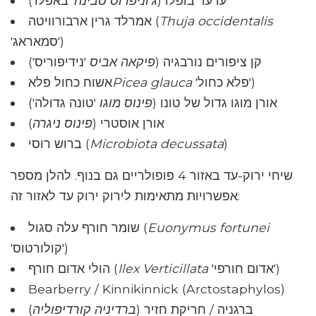
ערער בופלו (
ג'וניפרוס סבינה
'באפלו')
Thuja occidentalis
אמרלד גרין ארבורוויטה (
'סמאראג')
קן ציפורים נורבגיה (
פיקאה אביס
'נידיפוריס')
'פלא כחול')
Picea glauca
אשוח כחול פלא
אורן מוגו גדול של טונו (
פינוס מוגו
'טונה גדולה')
אורן אוסטרי (
פינוס ניגרה
)
)
Microbiota decussata
ברוש רוסי (
שיחי ירוק-עד באזור 4 פופולריים גם בנוף. להלן מספר
אפשרויות מתאימות לירוק ירוק עד לאזור זה:
Euonymus fortunei
שומר חורף עלה סגול (
'קולורטוס')
'אדום חורפי')
Ilex Verticillata
הולי אדום חורף (
Bearberry / Kinnikinnick (Arctostaphylos)
ברגניה / חריקת חזיר (
ברדיניה קורדיפוליה
)