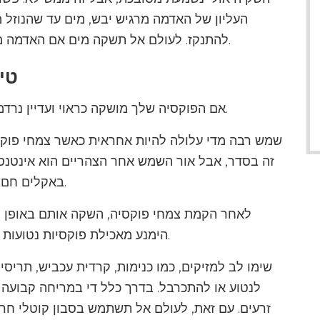
העליון של האדמה מרגיש יבש, מים עד שהנוזל מ
להתנקז. לעולם אל תשקה מים אם האדמה מרגישה לחה, אפילו אם העלים נראים קמטים.
טי
אם הפוקסיה שלך מושקה כראוי ועדיין נרדמת, ייתכן שתוכל להציל את הצמח בגיזום טוב.
שמש רבה מדי עלולה להיות אחראית כאשר צמחי פוקסי
זה בסדר, אבל אור השמש אחר הצהריים הוא אינטנסי
באקלים חם, צל מלא כל היום הוא בדרך כלל הטוב ביותר.
לאחר הקמת צמחי פוקסיה, השקה אותם באופן ק
הימנע מאכילת פוקסיות נטועות רק מכיוון שהדשן עלול לחרוך את שורשי הרך.
שימו לב למזיקים, כמו כנימות, קרדית עכביש, תריסים
לנטוע או להתכרבל. בדרך כלל די במריחה קבועה 
זרעים. עם זאת, לעולם אל תשתמש בסבון קוטלי חר