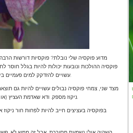
מדוע פוקסיה שלי נובלת? פוקסיות דורשות הרבה 
פוקסיה ההולכות ונובעות יכולות להיות בגלל חוסר לח
עשויים להזדקק למים פעמיים ביום, במיוחד אם הצמחים חשופים לשמש ורוח.
מצד שני, צמחי פוקסיה נבולים עשויים להיות גם תוצאה
ניקוז מספק. ודא שאדמת העציץ (או אדמת הגינה לצמחים באדמה) מרוקנת היטב.
בפוקסיה בעציצים חייב להיות לפחות חור ניקוז א
השקיה אולי נשמעת מסובכת, אבל זה ממש לא. פשו